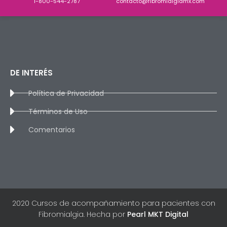
1-800-544-2787
contacto@fibromialgiamx.com
DE INTERÉS
Política de Privacidad
Términos de Uso
Comentarios
2020 Cursos de acompañamiento para pacientes con
Fibromialgia. Hecha por
Pearl MKT Digital