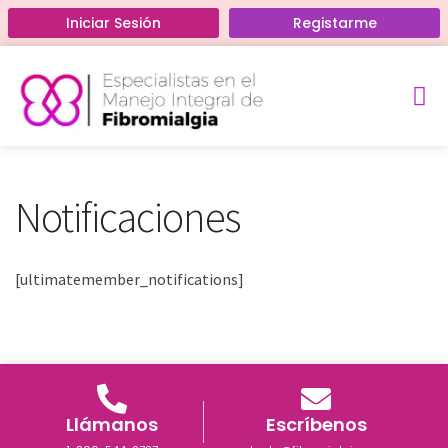
Iniciar Sesión
Registarme
Home
›
Notificaciones
Acerca de
Curso Gratis
Notificaciones
[ultimatemember_notifications]
Llámanos
Escríbenos