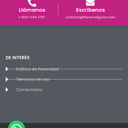
Llámanos
Escríbenos
1-800-544-2787
contacto@fibromialgiamx.com
DE INTERÉS
Política de Privacidad
Términos de Uso
Comentarios