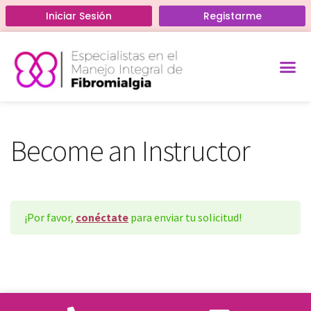
Iniciar Sesión
Registarme
Home
›
Become an Instructor
Acerca de
Curso Gratis
Become an Instructor
¡Por favor,
conéctate
para enviar tu solicitud!