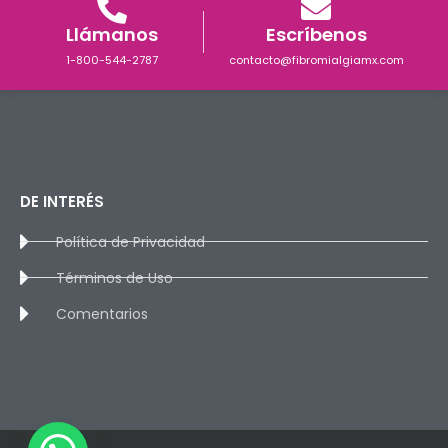
Llámanos
Escríbenos
1-800-544-2787
contacto@fibromialgiamx.com
DE INTERÉS
Política de Privacidad
Términos de Uso
Comentarios